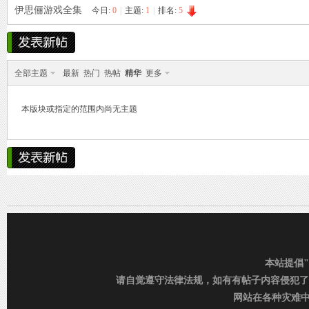
伊思俪游戏全集
今日:
0
|
主题:
1
|
排名:
5
雨中邂逅美人笑，花颜如露醉心间。
霏霏细雨湿樱唇，美人微笑照晚云。
烟
»
›
›
柳袖轻舞如飞燕，雨中美人恋长衫。
全部主题
最新
热门
热帖
精华
更多
纤腰映雨光瑞瑞，美人淡妆染花堆。
本版块或指定的范围内尚无主题
美人在雨中舞翩翩，如花洒泪映窗前。
雨
本站提倡
请自觉遵守法律法规，如有有帖子内容侵犯了
网站在各种灾难中运行