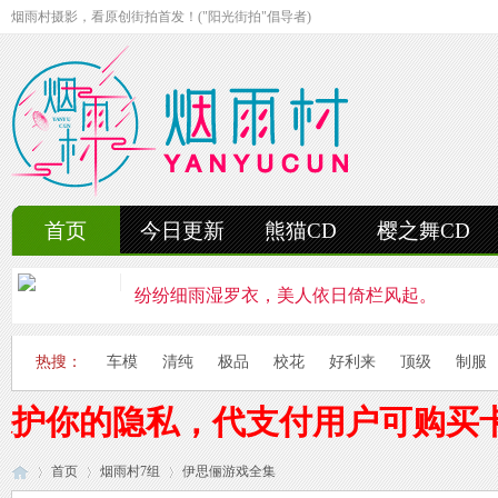
烟雨村摄影，看原创街拍首发！("阳光街拍"倡导者)
首页
今日更新
熊猫CD
樱之舞CD
纷纷细雨湿罗衣，美人依日倚栏风起。
轻抚细雨洒红楼，美人徐步舞花楸。
热搜：
车模
清纯
极品
校花
好利来
顶级
制服
雨中美人独立峰，青丝湿透泪痕浓。
保护你的隐私，代支付用户可购买
妍姿如水舞雨涵，美人翩然走湖畔。
首页
烟雨村7组
风雨中的美人啊，纤腰若素玉，乱发似云烟。
伊思俪游戏全集