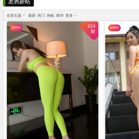
烟
»
›
›
雨中邂逅美人笑，花颜如露醉心间。
全部主题
最新
热门
热帖
精华
更多
霏霏细雨湿樱唇，美人微笑照晚云。
024
烟雨村
烟雨村
柳袖轻舞如飞燕，雨中美人恋长衫。
期
纤腰映雨光瑞瑞，美人淡妆染花堆。
美人在雨中舞翩翩，如花洒泪映窗前。
雨
村