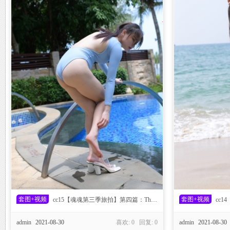
家
族
套图+视频
套图+视频
cc15【魂魂第三季旅拍】第四篇：The Dream
cc14
_C
admin
2021-08-30
喜欢: 0 回复:
0
admin
2021-08-30