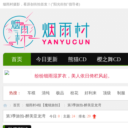
烟雨村摄影，看原创街拍首发！("阳光街拍"倡导者)
首页
今日更新
熊猫CD
樱之舞CD
纷纷细雨湿罗衣，美人依日倚栏风起。
轻抚细雨洒红楼，美人徐步舞花楸。
热搜：
车模
清纯
极品
校花
好利来
顶级
制服
雨中美人独立峰，青丝湿透泪痕浓。
首页
烟雨村4组【魔镜旅拍】
第3季旅拍-醉美亚龙湾
妍姿如水舞雨涵，美人翩然走湖畔。
第3季旅拍-醉美亚龙湾
今日:
0
|
主题:
24
|
排名:
29
风雨中的美人啊，纤腰若素玉，乱发似云烟。