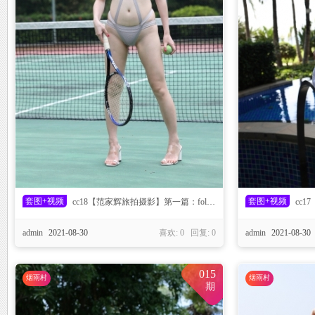
C
D
套图+视频
套图+视频
cc18【范家辉旅拍摄影】第一篇：follow you
cc1
admin
2021-08-30
喜欢: 0 回复:
0
admin
2021-08-30
015
烟雨村
烟雨村
期