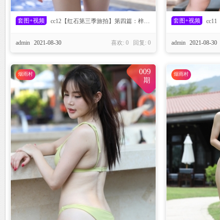
套图+视频
套图+视频
cc12【红石第三季旅拍】第四篇：梓萱 一体式绷带比基尼
cc1
admin
2021-08-30
喜欢: 0 回复:
0
admin
2021-08-30
落
009
烟雨村
烟雨村
期
_C