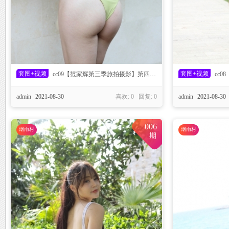
D
套图+视频
套图+视频
cc09【范家辉第三季旅拍摄影】第四篇：梓萱 牛油果绿泳装
cc0
admin
2021-08-30
喜欢: 0 回复:
0
admin
2021-08-30
006
烟雨村
烟雨村
期
世