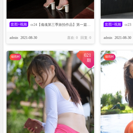
套图+视频
套图+视频
cc24【魂魂第三季旅拍作品】第一篇-遇见萤火
cc2
admin
2021-08-30
喜欢: 0 回复:
0
admin
2021-08-30
原
021
烟雨村
烟雨村
期
创