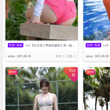
C
套图+视频
套图+视频
cc21【红石第三季旅拍摄影】第一篇：热裤
cc2
admin
2021-08-30
喜欢: 0 回复:
0
admin
2021-08-30
018
烟雨村
烟雨村
期
D_