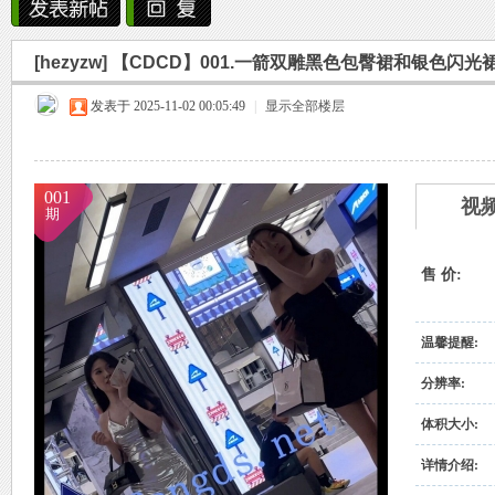
雨中邂逅美人笑，花颜如露醉心间。
[hezyzw]
【CDCD】001.一箭双雕黑色包臀裙和银色闪光
霏霏细雨湿樱唇，美人微笑照晚云。
烟
»
›
›
›
发表于 2025-11-02 00:05:49
柳袖轻舞如飞燕，雨中美人恋长衫。
|
显示全部楼层
纤腰映雨光瑞瑞，美人淡妆染花堆。
美人在雨中舞翩翩，如花洒泪映窗前。
001
视
期
售 价:
雨
温馨提醒:
分辨率:
体积大小:
详情介绍: