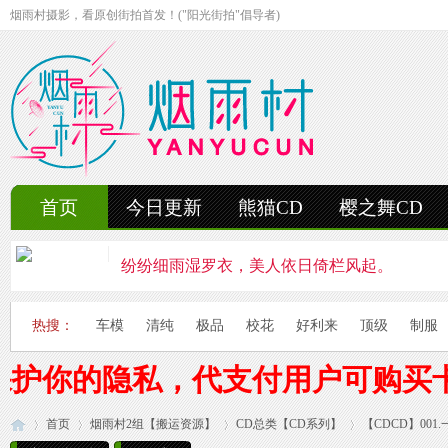
烟雨村摄影，看原创街拍首发！("阳光街拍"倡导者)
首页
今日更新
熊猫CD
樱之舞CD
纷纷细雨湿罗衣，美人依日倚栏风起。
轻抚细雨洒红楼，美人徐步舞花楸。
热搜：
车模
清纯
极品
校花
好利来
顶级
制服
雨中美人独立峰，青丝湿透泪痕浓。
保护你的隐私，代支付用户可购买
妍姿如水舞雨涵，美人翩然走湖畔。
首页
烟雨村2组【搬运资源】
风雨中的美人啊，纤腰若素玉，乱发似云烟。
CD总类【CD系列】
【CDCD】00