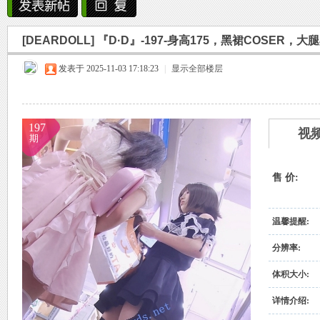
雨中邂逅美人笑，花颜如露醉心间。
[DEARDOLL]
『D·D』-197-身高175，黑裙COSER，
霏霏细雨湿樱唇，美人微笑照晚云。
烟
»
›
›
›
发表于 2025-11-03 17:18:23
柳袖轻舞如飞燕，雨中美人恋长衫。
|
显示全部楼层
纤腰映雨光瑞瑞，美人淡妆染花堆。
美人在雨中舞翩翩，如花洒泪映窗前。
197
视
期
售 价:
雨
温馨提醒:
分辨率:
体积大小:
详情介绍: