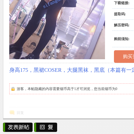
下载链接:
村
提取码:
解压密码:
购前须知:
购买
原
身高175，黑裙COSER，大腿黑袜，黑底（本篇有
游客，本帖隐藏的内容需要烟币高于1才可浏览，您当前烟币为0
回复
创