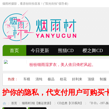
烟雨村摄影，看原创街拍首发！("阳光街拍"倡导者)
首页
今日更新
熊猫CD
樱之舞CD
纷纷细雨湿罗衣，美人依日倚栏风起。
轻抚细雨洒红楼，美人徐步舞花楸。
热搜：
车模
清纯
极品
校花
好利来
顶级
制服
雨中美人独立峰，青丝湿透泪痕浓。
保护你的隐私，代支付用户可购买
妍姿如水舞雨涵，美人翩然走湖畔。
首页
烟雨村2组【搬运资源】
风雨中的美人啊，纤腰若素玉，乱发似云烟。
CD总类【CD系列】
『D·D』-197-