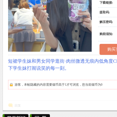
下载链接:
村
提取码:
解压密码:
购前须知:
购买
原
短裙学生妹和男女同学逛街·肉丝微透无痕内低角度
下学生妹打闹说笑的每一刻。
游客，本帖隐藏的内容需要烟币高于1才可浏览，您当前烟币为0
回复
创