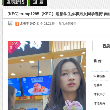
雨中邂逅美人笑，花颜如露醉心间。
[KFC]
trump1295【KFC】短裙学生妹和男女同学逛街·
霏霏细雨湿樱唇，美人微笑照晚云。
烟
»
›
›
›
发表于 2025-11-04 21:22:30
柳袖轻舞如飞燕，雨中美人恋长衫。
|
显示全部楼层
纤腰映雨光瑞瑞，美人淡妆染花堆。
美人在雨中舞翩翩，如花洒泪映窗前。
1295
视
期
售 价:
雨
温馨提醒:
分辨率:
体积大小:
详情介绍: