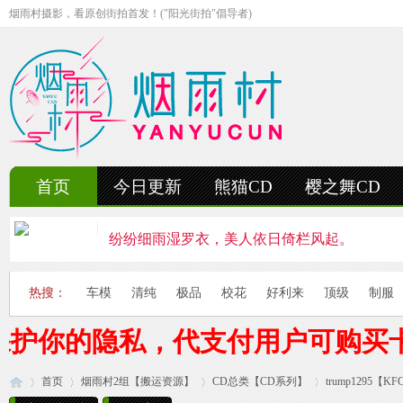
烟雨村摄影，看原创街拍首发！("阳光街拍"倡导者)
首页
今日更新
熊猫CD
樱之舞CD
纷纷细雨湿罗衣，美人依日倚栏风起。
轻抚细雨洒红楼，美人徐步舞花楸。
热搜：
车模
清纯
极品
校花
好利来
顶级
制服
雨中美人独立峰，青丝湿透泪痕浓。
保护你的隐私，代支付用户可购买
妍姿如水舞雨涵，美人翩然走湖畔。
首页
烟雨村2组【搬运资源】
风雨中的美人啊，纤腰若素玉，乱发似云烟。
CD总类【CD系列】
trump1295