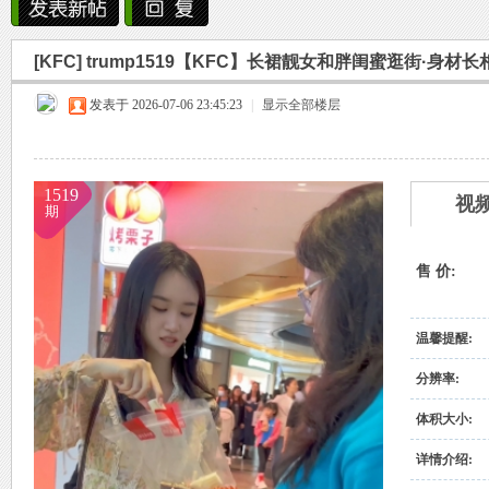
雨中邂逅美人笑，花颜如露醉心间。
[KFC]
trump1519【KFC】长裙靓女和胖闺蜜逛街·身材
霏霏细雨湿樱唇，美人微笑照晚云。
烟
»
›
›
›
发表于 2026-07-06 23:45:23
柳袖轻舞如飞燕，雨中美人恋长衫。
|
显示全部楼层
纤腰映雨光瑞瑞，美人淡妆染花堆。
美人在雨中舞翩翩，如花洒泪映窗前。
1519
视
期
售 价:
雨
温馨提醒:
分辨率:
体积大小:
详情介绍: