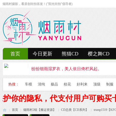
烟雨村摄影，看原创街拍首发！("阳光街拍"倡导者)
首页
今日更新
熊猫CD
樱之舞CD
纷纷细雨湿罗衣，美人依日倚栏风起。
轻抚细雨洒红楼，美人徐步舞花楸。
热搜：
车模
清纯
极品
校花
好利来
顶级
制服
雨中美人独立峰，青丝湿透泪痕浓。
保护你的隐私，代支付用户可购买
妍姿如水舞雨涵，美人翩然走湖畔。
首页
烟雨村2组【搬运资源】
风雨中的美人啊，纤腰若素玉，乱发似云烟。
CD总类【CD系列】
trump1519