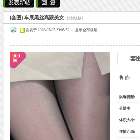
雨中邂逅美人笑，花颜如露醉心间。
[套图]
车展黑丝高跟美女
霏霏细雨湿樱唇，美人微笑照晚云。
[复制链接]
烟
»
›
›
›
发表于 2026-07-07 23:05:52
柳袖轻舞如飞燕，雨中美人恋长衫。
|
显示全部楼层
纤腰映雨光瑞瑞，美人淡妆染花堆。
美人在雨中舞翩翩，如花洒泪映窗前。
000
套
期
售 价:
雨
温馨提醒:
分辨率:
体积大小:
详情介绍: