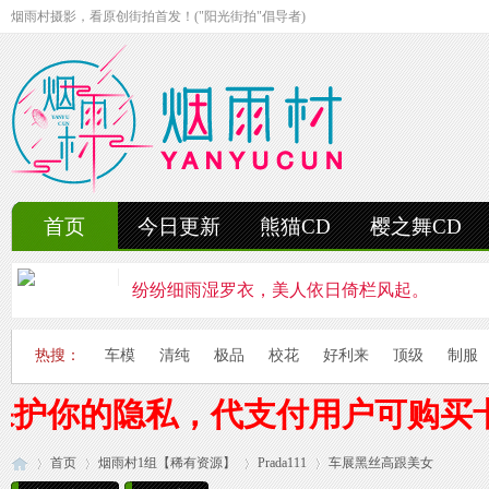
烟雨村摄影，看原创街拍首发！("阳光街拍"倡导者)
首页
今日更新
熊猫CD
樱之舞CD
纷纷细雨湿罗衣，美人依日倚栏风起。
轻抚细雨洒红楼，美人徐步舞花楸。
热搜：
车模
清纯
极品
校花
好利来
顶级
制服
雨中美人独立峰，青丝湿透泪痕浓。
保护你的隐私，代支付用户可购买
妍姿如水舞雨涵，美人翩然走湖畔。
首页
烟雨村1组【稀有资源】
风雨中的美人啊，纤腰若素玉，乱发似云烟。
Prada111
车展黑丝高跟美女